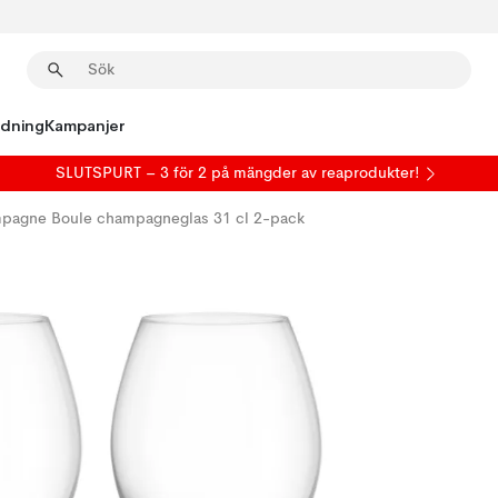
edning
Kampanjer
SLUTSPURT – 3 för 2 på mängder av reaprodukter!
pagne Boule champagneglas 31 cl 2-pack