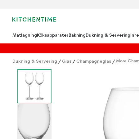
Matlagning
Köksapparater
Bakning
Dukning & Servering
Inr
Dukning & Servering
/
Glas
/
Champagneglas
/
More Cham