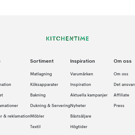
e
Sortiment
Inspiration
Om oss
Matlagning
Varumärken
Om oss
mation
Köksapparater
Inspiration
Det ansvars
et
Bakning
Aktuella kampanjer
Affiliate
amationer
Dukning & Servering
Nyheter
Press
ur & reklamation
Möbler
Bästsäljare
Textil
Högtider