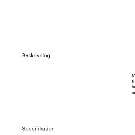
Beskrivning
M
t
h
o
Specifikation