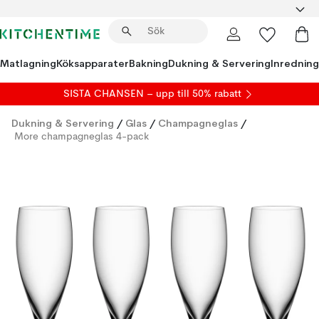
Matlagning
Köksapparater
Bakning
Dukning & Servering
Inredning
SISTA CHANSEN – upp till 50% rabatt
Dukning & Servering
/
Glas
/
Champagneglas
/
More champagneglas 4-pack