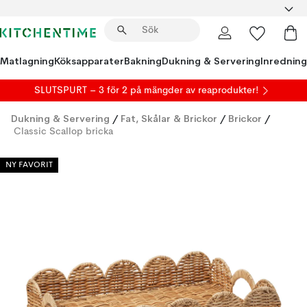
Matlagning
Köksapparater
Bakning
Dukning & Servering
Inredning
SLUTSPURT – 3 för 2 på mängder av reaprodukter!
Dukning & Servering
/
Fat, Skålar & Brickor
/
Brickor
/
Classic Scallop bricka
NY FAVORIT