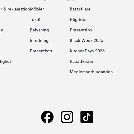
ur & reklamation
Möbler
Bästsäljare
Textil
Högtider
cy
Belysning
Presenttips
Inredning
Black Week 2026
Presentkort
KitchenDays 2026
glighet
Rabattkoder
Medlemserbjudanden