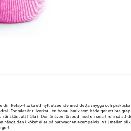
e din Retap-flaska ett nytt utseende med detta snygga och praktiska
odral. Fodralet är tillverkat i en bomullsmix som både ger ett bra gre
ch är skönt att hålla i. Den är även försedd med en smart rem så att d
an hänga den i köket eller på barnvagnen exempelvis. Välj mellan olik
ärger!