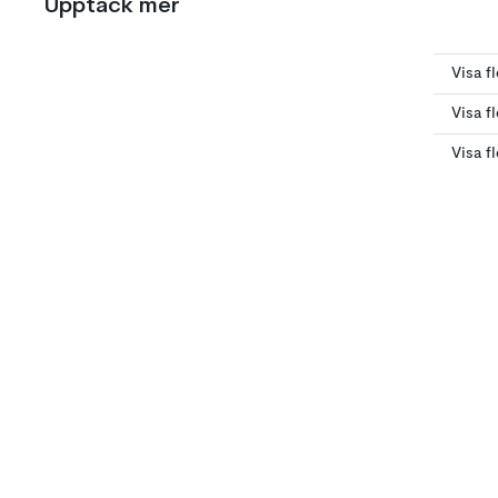
Upptäck mer
Visa f
Visa f
Visa f