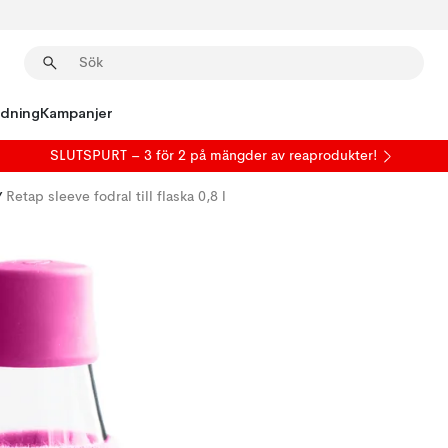
edning
Kampanjer
SLUTSPURT – 3 för 2 på mängder av reaprodukter!
/
Retap sleeve fodral till flaska 0,8 l