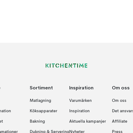
e
Sortiment
Inspiration
Om oss
Matlagning
Varumärken
Om oss
mation
Köksapparater
Inspiration
Det ansvars
et
Bakning
Aktuella kampanjer
Affiliate
amationer
Dukning & Servering
Nyheter
Press