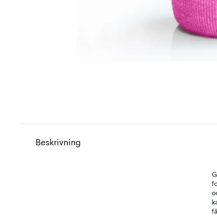
Beskrivning
G
f
o
k
f