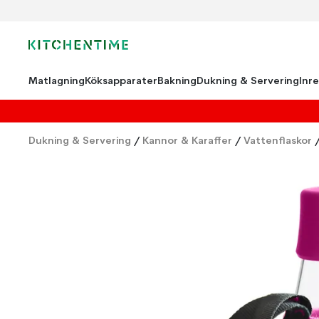
Matlagning
Köksapparater
Bakning
Dukning & Servering
Inr
Dukning & Servering
/
Kannor & Karaffer
/
Vattenflaskor