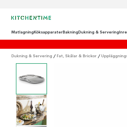
Matlagning
Köksapparater
Bakning
Dukning & Servering
Inr
Dukning & Servering
/
Fat, Skålar & Brickor
/
Uppläggnings