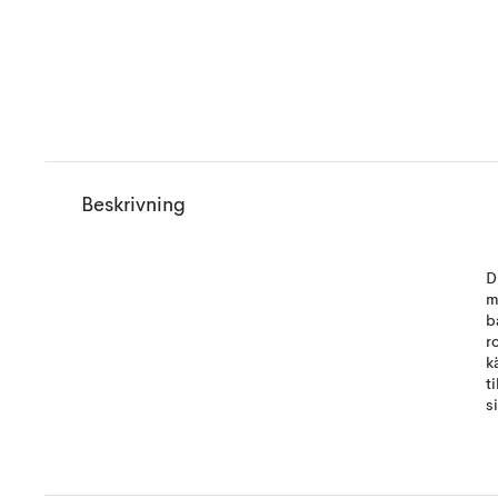
Beskrivning
D
m
b
r
k
t
s