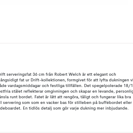
rift serveringsfat 36 cm från Robert Welch är ett elegant och
ångsidigt fat ur Drift-kollektionen, formgivet för att lyfta dukningen v
åde vardagsmiddagar och festliga tillfällen. Det spegelpolerade 18/
ostfria stålet reflekterar omgivningen och skapar en levande, personli
änsla runt bordet. Fatet är lätt att rengöra, tåligt och fungerar lika bra
ill servering som som en vacker bas för stilleben på buffébordet eller
ideboardet. En tidlös detalj som gör varje dukning mer inbjudande.