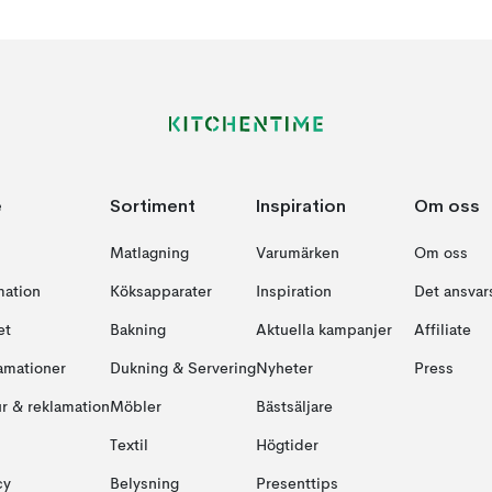
e
Sortiment
Inspiration
Om oss
Matlagning
Varumärken
Om oss
mation
Köksapparater
Inspiration
Det ansvars
et
Bakning
Aktuella kampanjer
Affiliate
amationer
Dukning & Servering
Nyheter
Press
ur & reklamation
Möbler
Bästsäljare
Textil
Högtider
cy
Belysning
Presenttips