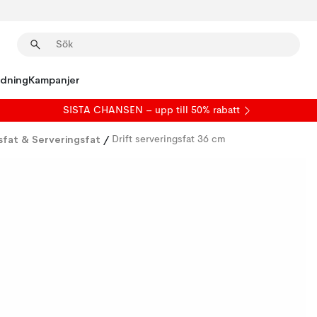
edning
Kampanjer
SISTA CHANSEN – upp till 50% rabatt
fat & Serveringsfat
/
Drift serveringsfat 36 cm