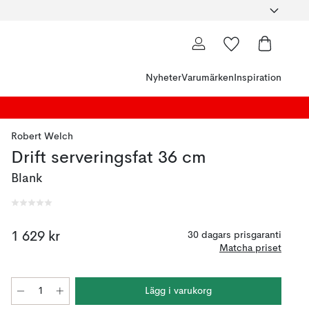
Nyheter
Varumärken
Inspiration
Robert Welch
Drift serveringsfat 36 cm
Blank
1 629 kr
30 dagars prisgaranti
Matcha priset
Lägg i varukorg