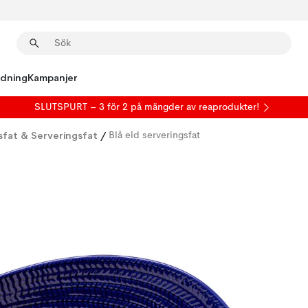
edning
Kampanjer
SLUTSPURT – 3 för 2 på mängder av reaprodukter!
fat & Serveringsfat
/
Blå eld serveringsfat