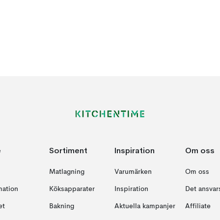
e
Sortiment
Inspiration
Om oss
Matlagning
Varumärken
Om oss
mation
Köksapparater
Inspiration
Det ansvars
et
Bakning
Aktuella kampanjer
Affiliate