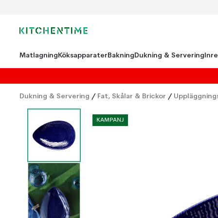
Matlagning
Köksapparater
Bakning
Dukning & Servering
Inr
Dukning & Servering
/
Fat, Skålar & Brickor
/
Uppläggnings
KAMPANJ