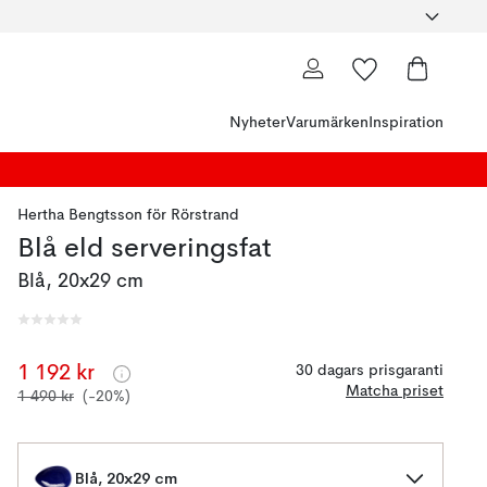
Nyheter
Varumärken
Inspiration
Hertha Bengtsson
för
Rörstrand
Blå eld serveringsfat
Blå, 20x29 cm
1 192 kr
30 dagars prisgaranti
Matcha priset
1 490 kr
(-20%)
Blå, 20x29 cm