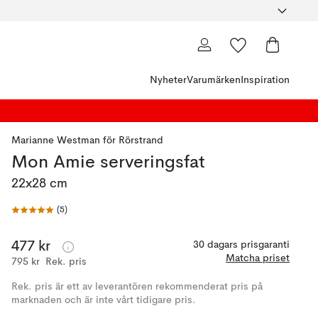
Nyheter
Varumärken
Inspiration
Marianne Westman
för
Rörstrand
Mon Amie serveringsfat
22x28 cm
(
5
)
477 kr
30 dagars prisgaranti
Matcha priset
795 kr
Rek. pris
Rek. pris är ett av leverantören rekommenderat pris på
marknaden och är inte vårt tidigare pris.