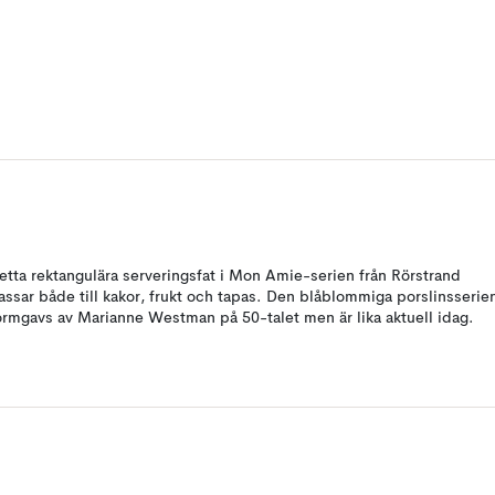
etta rektangulära serveringsfat i Mon Amie-serien från Rörstrand
assar både till kakor, frukt och tapas. Den blåblommiga porslinsserie
ormgavs av Marianne Westman på 50-talet men är lika aktuell idag.