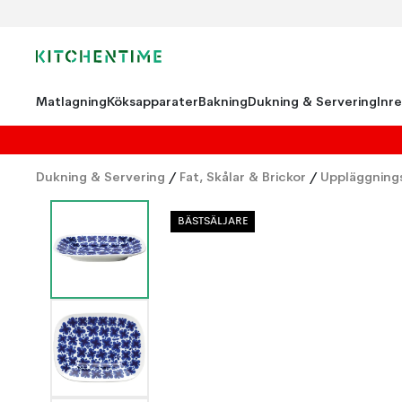
Matlagning
Köksapparater
Bakning
Dukning & Servering
Inr
Dukning & Servering
/
Fat, Skålar & Brickor
/
Uppläggnings
BÄSTSÄLJARE