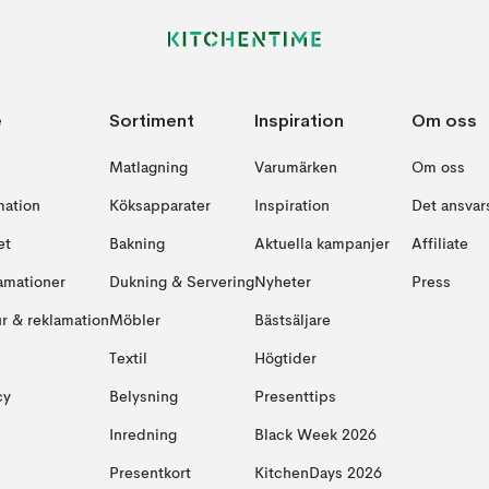
e
Sortiment
Inspiration
Om oss
Matlagning
Varumärken
Om oss
mation
Köksapparater
Inspiration
Det ansvars
et
Bakning
Aktuella kampanjer
Affiliate
amationer
Dukning & Servering
Nyheter
Press
ur & reklamation
Möbler
Bästsäljare
Textil
Högtider
cy
Belysning
Presenttips
Inredning
Black Week 2026
Presentkort
KitchenDays 2026