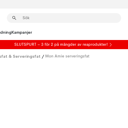
edning
Kampanjer
SLUTSPURT – 3 för 2 på mängder av reaprodukter!
fat & Serveringsfat
/
Mon Amie serveringsfat