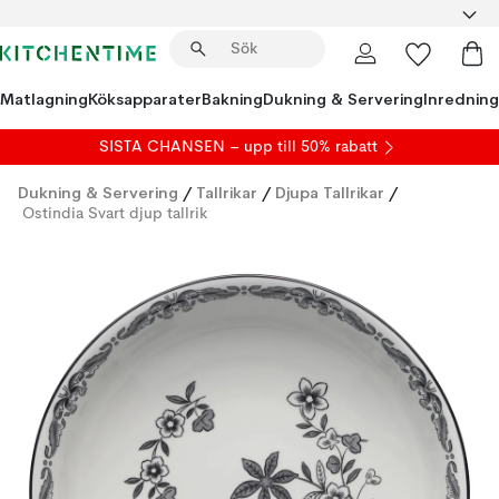
Matlagning
Köksapparater
Bakning
Dukning & Servering
Inredning
SISTA CHANSEN – upp till 50% rabatt
Dukning & Servering
/
Tallrikar
/
Djupa Tallrikar
/
Ostindia Svart djup tallrik