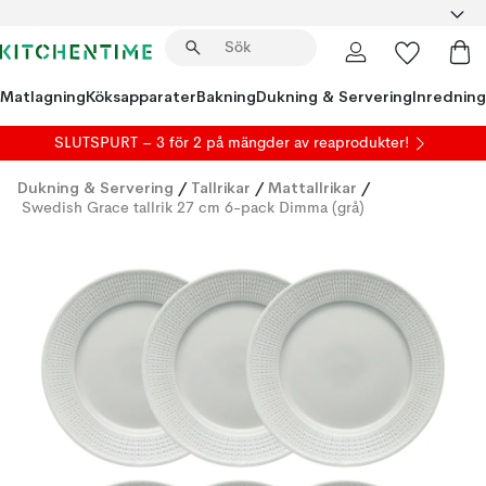
Matlagning
Köksapparater
Bakning
Dukning & Servering
Inredning
SLUTSPURT – 3 för 2 på mängder av reaprodukter!
Dukning & Servering
/
Tallrikar
/
Mattallrikar
/
Swedish Grace tallrik 27 cm 6-pack Dimma (grå)