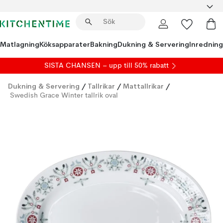
Matlagning
Köksapparater
Bakning
Dukning & Servering
Inredning
SISTA CHANSEN – upp till 50% rabatt
Dukning & Servering
/
Tallrikar
/
Mattallrikar
/
Swedish Grace Winter tallrik oval