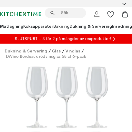
Matlagning
Köksapparater
Bakning
Dukning & Servering
Inredning
SLUTSPURT – 3 för 2 på mängder av reaprodukter!
Dukning & Servering
/
Glas
/
Vinglas
/
DiVino Bordeaux rödvinsglas 58 cl 6-pack