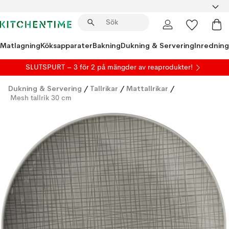
Matlagning
Köksapparater
Bakning
Dukning & Servering
Inredning
SLUTSPURT – 3 för 2 på mängder av reaprodukter!
Dukning & Servering
/
Tallrikar
/
Mattallrikar
/
Mesh tallrik 30 cm