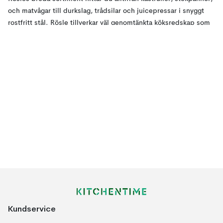
och matvågar till durkslag, trådsilar och juicepressar i snyggt
rostfritt stål. Rösle tillverkar väl genomtänkta köksredskap som
passar in i varje kök, med ett brett utbud och väl beprövade
kökstillbehör med optimal design och hög funktionalitet.
Det som skiljer Rösle produkter från andra är deras fokus på
detaljer och funktionalitet där varje redskap är utformade att ta
itu med en specifik uppgift. Ytterligare prioriteringar är
ergonomisk och lätt hantering som exempelvis vitlökspressen
som krossar vitlöksklyftor med ett enda tryck och citronpressen
som är designad att pressa ut även det sista från både lime och
citron.
De hållbara och väl genomtänkta köksredskapen ger dig många
år av glädje och passar även utmärkt att ge bort i present. Det
är snyggt att kombinera flera köksredskap ur Rösles sortiment i
köket eftersom att sortimentet har en genomgående stilren och
Kundservice
tidlös design.