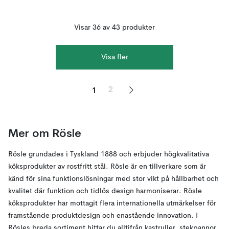
Visar 36 av 43 produkter
Visa fler
1
2
Mer om Rösle
Rösle grundades i Tyskland 1888 och erbjuder högkvalitativa
köksprodukter av rostfritt stål. Rösle är en tillverkare som är
känd för sina funktionslösningar med stor vikt på hållbarhet och
kvalitet där funktion och tidlös design harmoniserar. Rösle
köksprodukter har mottagit flera internationella utmärkelser för
framstående produktdesign och enastående innovation. I
Rösles breda sortiment hittar du alltifrån kastruller, stekpannor,