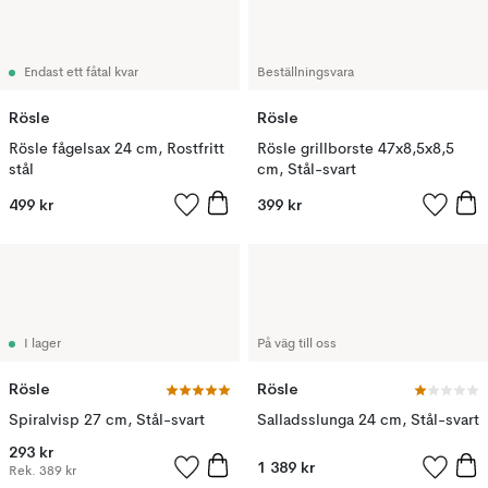
Endast ett fåtal kvar
Beställningsvara
Rösle
Rösle
Rösle fågelsax 24 cm, Rostfritt
Rösle grillborste 47x8,5x8,5
stål
cm, Stål-svart
499 kr
399 kr
I lager
På väg till oss
Rösle
Rösle
Spiralvisp 27 cm, Stål-svart
Salladsslunga 24 cm, Stål-svart
293 kr
1 389 kr
Rek.
389 kr