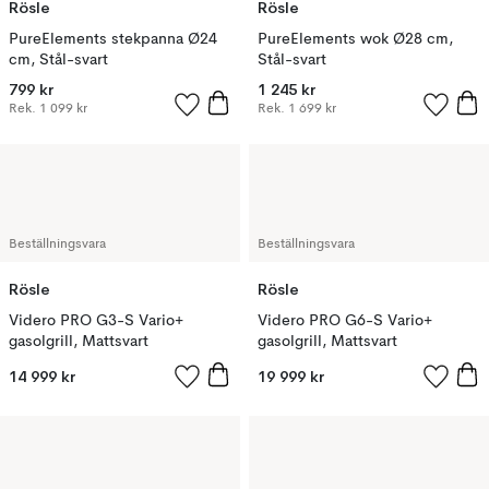
Rösle
Rösle
PureElements stekpanna Ø24
PureElements wok Ø28 cm,
cm, Stål-svart
Stål-svart
799 kr
1 245 kr
Rek.
1 099 kr
Rek.
1 699 kr
Beställningsvara
Beställningsvara
Rösle
Rösle
Videro PRO G3-S Vario+
Videro PRO G6-S Vario+
gasolgrill, Mattsvart
gasolgrill, Mattsvart
14 999 kr
19 999 kr