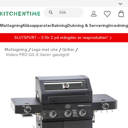
Matlagning
Köksapparater
Bakning
Dukning & Servering
Inredning
SLUTSPURT – 3 för 2 på mängder av reaprodukter!
Matlagning
/
Laga mat ute
/
Grillar
/
Videro PRO G3-S Vario+ gasolgrill