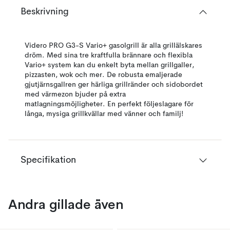
Beskrivning
Videro PRO G3-S Vario+ gasolgrill är alla grillälskares
dröm. Med sina tre kraftfulla brännare och flexibla
Vario+ system kan du enkelt byta mellan grillgaller,
pizzasten, wok och mer. De robusta emaljerade
gjutjärnsgallren ger härliga grillränder och sidobordet
med värmezon bjuder på extra
matlagningsmöjligheter. En perfekt följeslagare för
långa, mysiga grillkvällar med vänner och familj!
Specifikation
Andra gillade även