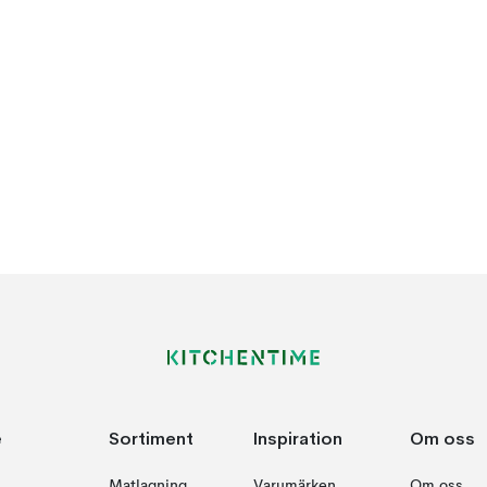
e
Sortiment
Inspiration
Om oss
Matlagning
Varumärken
Om oss