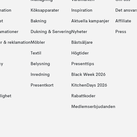
mation
Köksapparater
Inspiration
Det ansvars
et
Bakning
Aktuella kampanjer
Affiliate
amationer
Dukning & Servering
Nyheter
Press
ur & reklamation
Möbler
Bästsäljare
Textil
Högtider
cy
Belysning
Presenttips
Inredning
Black Week 2026
Presentkort
KitchenDays 2026
glighet
Rabattkoder
Medlemserbjudanden