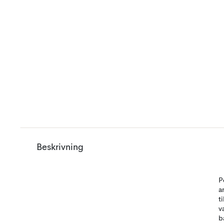
Beskrivning
P
a
t
v
b