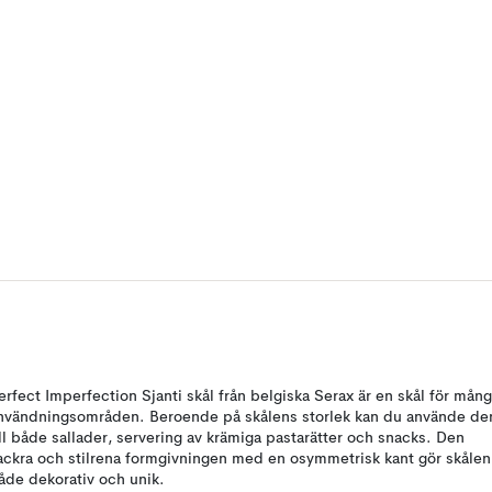
erfect Imperfection Sjanti skål från belgiska Serax är en skål för mån
nvändningsområden. Beroende på skålens storlek kan du använde de
ill både sallader, servering av krämiga pastarätter och snacks. Den
ackra och stilrena formgivningen med en osymmetrisk kant gör skålen
åde dekorativ och unik.