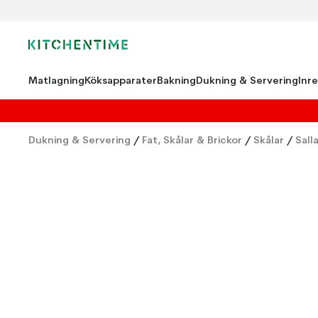
Matlagning
Köksapparater
Bakning
Dukning & Servering
Inr
Dukning & Servering
/
Fat, Skålar & Brickor
/
Skålar
/
Sall