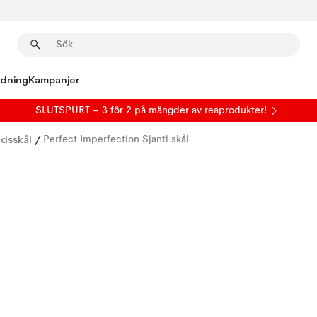
edning
Kampanjer
SLUTSPURT – 3 för 2 på mängder av reaprodukter!
adsskål
/
Perfect Imperfection Sjanti skål