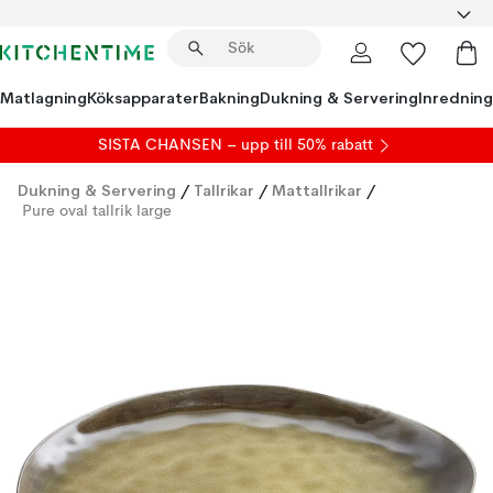
Matlagning
Köksapparater
Bakning
Dukning & Servering
Inredning
SISTA CHANSEN – upp till 50% rabatt
Dukning & Servering
/
Tallrikar
/
Mattallrikar
/
Pure oval tallrik large