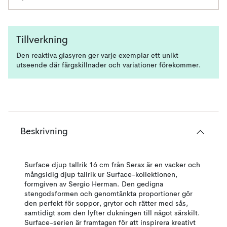
Tillverkning
Den reaktiva glasyren ger varje exemplar ett unikt
utseende där färgskillnader och variationer förekommer.
Beskrivning
Surface djup tallrik 16 cm från Serax är en vacker och
mångsidig djup tallrik ur Surface-kollektionen,
formgiven av Sergio Herman. Den gedigna
stengodsformen och genomtänkta proportioner gör
den perfekt för soppor, grytor och rätter med sås,
samtidigt som den lyfter dukningen till något särskilt.
Surface-serien är framtagen för att inspirera kreativt