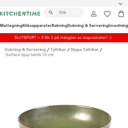
Matlagning
Köksapparater
Bakning
Dukning & Servering
Inredning
SLUTSPURT – 3 för 2 på mängder av reaprodukter!
Dukning & Servering
/
Tallrikar
/
Djupa Tallrikar
/
Surface djup tallrik 16 cm