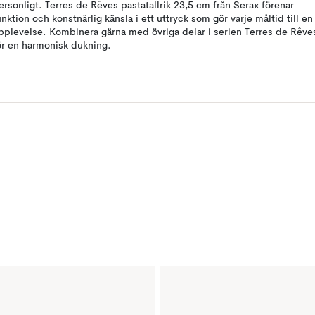
ersonligt. Terres de Rêves pastatallrik 23,5 cm från Serax förenar
unktion och konstnärlig känsla i ett uttryck som gör varje måltid till en
pplevelse. Kombinera gärna med övriga delar i serien Terres de Rêve
ör en harmonisk dukning.