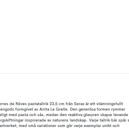
erres de Rêves pastatallrik 23,5 cm från Serax är ett stämningsfullt
tengods formgivet av Anita Le Grelle. Den generösa formen rymmer
ikligt med pasta och sås, medan den reaktiva glasyren skapar levande
ärgskiftningar inspirerade av naturens landskap. Varje tallrik bär spår 
antverket, med små variationer som gör varje exemplar unikt och