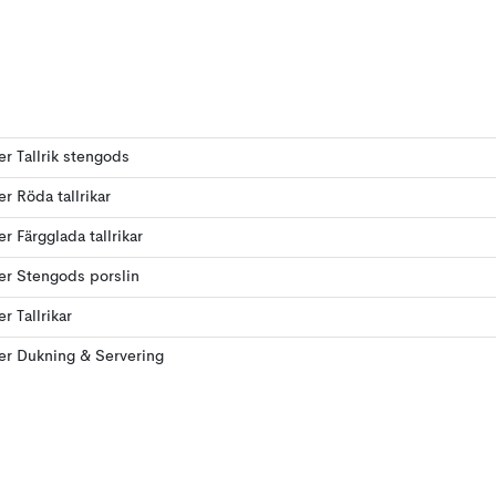
ler Tallrik stengods
er Röda tallrikar
er Färgglada tallrikar
ler Stengods porslin
er Tallrikar
ler Dukning & Servering