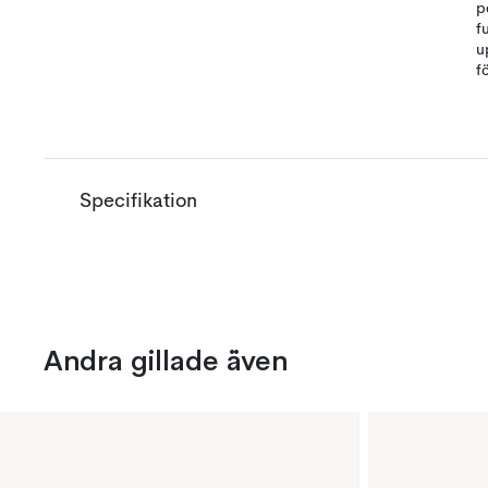
p
f
u
f
Specifikation
Andra gillade även