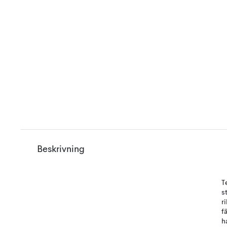
Beskrivning
T
s
r
f
h