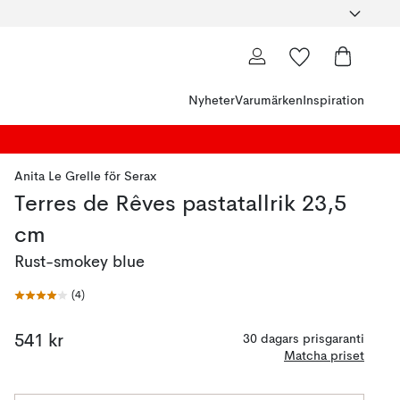
Nyheter
Varumärken
Inspiration
Anita Le Grelle
för
Serax
Terres de Rêves pastatallrik 23,5
cm
Rust-smokey blue
(
4
)
541 kr
30 dagars prisgaranti
Matcha priset