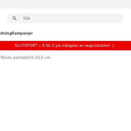
edning
Kampanjer
SLUTSPURT – 3 för 2 på mängder av reaprodukter!
 Rêves pastatallrik 23,5 cm