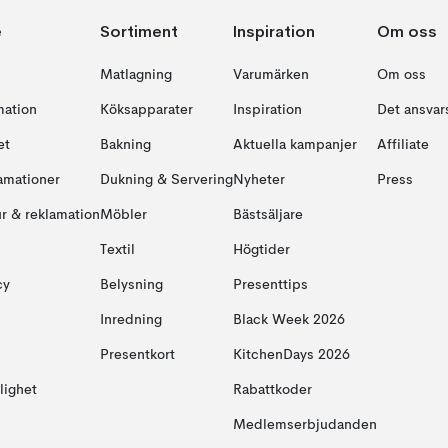
e
Sortiment
Inspiration
Om oss
Matlagning
Varumärken
Om oss
mation
Köksapparater
Inspiration
Det ansvars
et
Bakning
Aktuella kampanjer
Affiliate
amationer
Dukning & Servering
Nyheter
Press
ur & reklamation
Möbler
Bästsäljare
Textil
Högtider
cy
Belysning
Presenttips
Inredning
Black Week 2026
Presentkort
KitchenDays 2026
glighet
Rabattkoder
Medlemserbjudanden