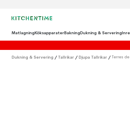
Matlagning
Köksapparater
Bakning
Dukning & Servering
Inr
Dukning & Servering
/
Tallrikar
/
Djupa Tallrikar
/
Terres de