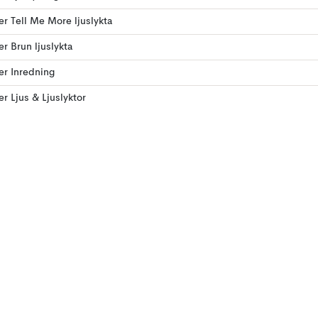
ler Tell Me More ljuslykta
er Brun ljuslykta
ler Inredning
ler Ljus & Ljuslyktor