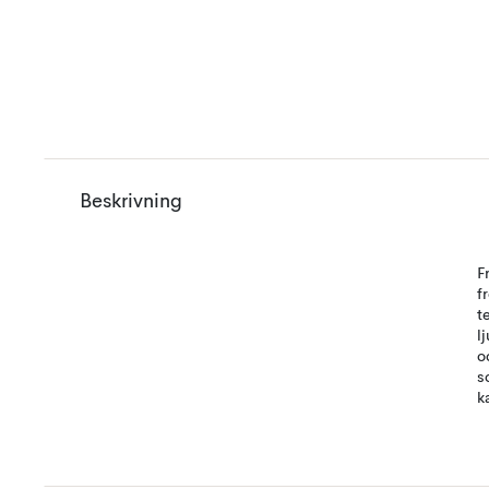
Beskrivning
F
f
t
l
o
s
k