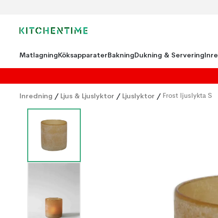
Matlagning
Köksapparater
Bakning
Dukning & Servering
Inr
Inredning
/
Ljus & Ljuslyktor
/
Ljuslyktor
/
Frost ljuslykta S