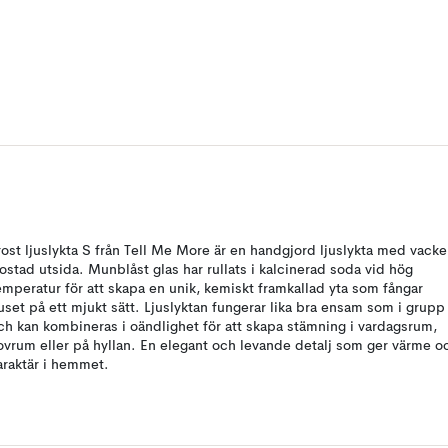
rost ljuslykta S från Tell Me More är en handgjord ljuslykta med vacke
rostad utsida. Munblåst glas har rullats i kalcinerad soda vid hög
emperatur för att skapa en unik, kemiskt framkallad yta som fångar
juset på ett mjukt sätt. Ljuslyktan fungerar lika bra ensam som i grupp
ch kan kombineras i oändlighet för att skapa stämning i vardagsrum,
ovrum eller på hyllan. En elegant och levande detalj som ger värme o
araktär i hemmet.