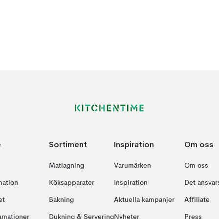
e
Sortiment
Inspiration
Om oss
Matlagning
Varumärken
Om oss
mation
Köksapparater
Inspiration
Det ansvars
et
Bakning
Aktuella kampanjer
Affiliate
amationer
Dukning & Servering
Nyheter
Press