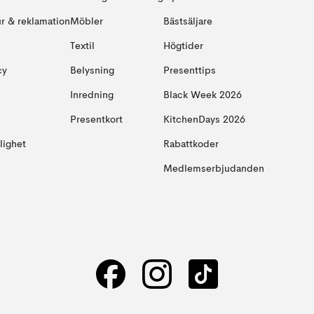
ur & reklamation
Möbler
Bästsäljare
Textil
Högtider
cy
Belysning
Presenttips
Inredning
Black Week 2026
Presentkort
KitchenDays 2026
glighet
Rabattkoder
Medlemserbjudanden