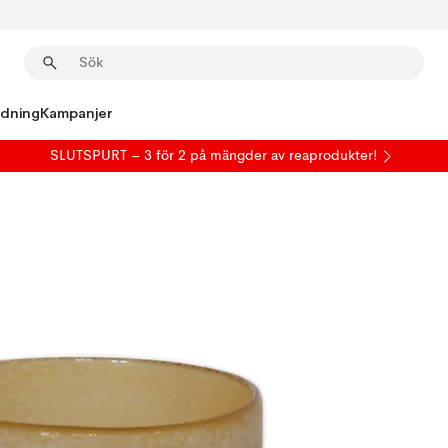
edning
Kampanjer
SLUTSPURT – 3 för 2 på mängder av reaprodukter!