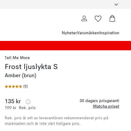
Nyheter
Varumärken
Inspiration
Tell Me More
Frost ljuslykta S
Amber (brun)
(
5
)
135 kr
30 dagars prisgaranti
Matcha priset
199 kr
Rek. pris
Rek. pris är ett av leverantören rekommenderat pris på
marknaden och är inte vårt tidigare pris.