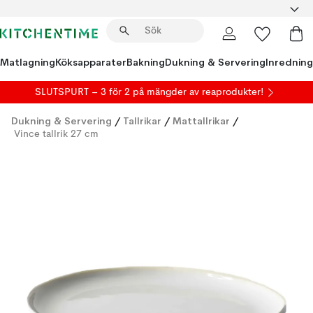
Matlagning
Köksapparater
Bakning
Dukning & Servering
Inredning
SLUTSPURT – 3 för 2 på mängder av reaprodukter!
Dukning & Servering
/
Tallrikar
/
Mattallrikar
/
Vince tallrik 27 cm