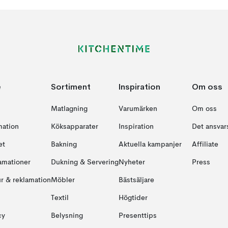
e
Sortiment
Inspiration
Om oss
Matlagning
Varumärken
Om oss
mation
Köksapparater
Inspiration
Det ansvars
et
Bakning
Aktuella kampanjer
Affiliate
amationer
Dukning & Servering
Nyheter
Press
ur & reklamation
Möbler
Bästsäljare
Textil
Högtider
cy
Belysning
Presenttips