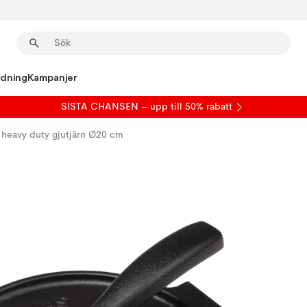
edning
Kampanjer
SISTA CHANSEN – upp till 50% rabatt
s heavy duty gjutjärn Ø20 cm