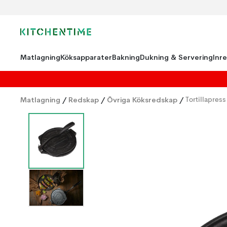
Matlagning
Köksapparater
Bakning
Dukning & Servering
Inr
Matlagning
/
Redskap
/
Övriga Köksredskap
/
Tortillapres