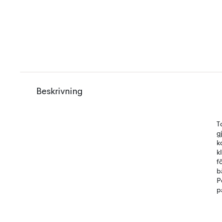
Beskrivning
T
g
k
k
f
b
P
p