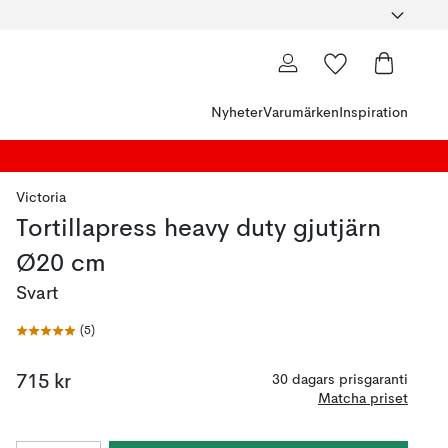
Nyheter
Varumärken
Inspiration
Victoria
Tortillapress heavy duty gjutjärn
Ø20 cm
Svart
(
5
)
715 kr
30 dagars prisgaranti
Matcha priset