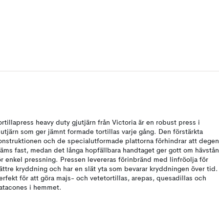
ortillapress heavy duty gjutjärn från Victoria är en robust press i
jutjärn som ger jämnt formade tortillas varje gång. Den förstärkta
onstruktionen och de specialutformade plattorna förhindrar att degen
läms fast, medan det långa hopfällbara handtaget ger gott om hävstå
ör enkel pressning. Pressen levereras förinbränd med linfröolja för
ättre kryddning och har en slät yta som bevarar kryddningen över tid.
erfekt för att göra majs- och vetetortillas, arepas, quesadillas och
atacones i hemmet.