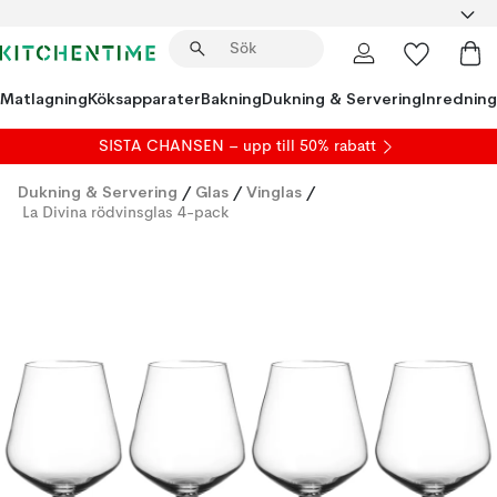
Matlagning
Köksapparater
Bakning
Dukning & Servering
Inredning
SISTA CHANSEN – upp till 50% rabatt
Dukning & Servering
/
Glas
/
Vinglas
/
La Divina rödvinsglas 4-pack