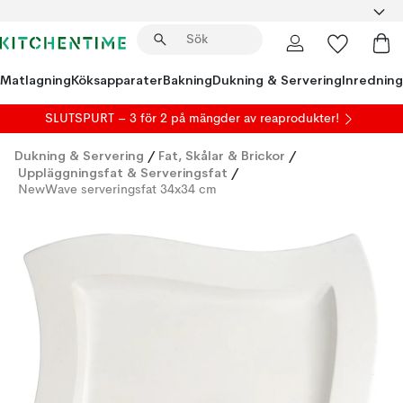
Matlagning
Köksapparater
Bakning
Dukning & Servering
Inredning
SLUTSPURT – 3 för 2 på mängder av reaprodukter!
Dukning & Servering
/
Fat, Skålar & Brickor
/
Uppläggningsfat & Serveringsfat
/
NewWave serveringsfat 34x34 cm