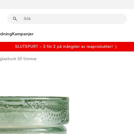
edning
Kampanjer
SLUTSPURT – 3 för 2 på mängder av reaprodukter!
 glasburk 50 timmar