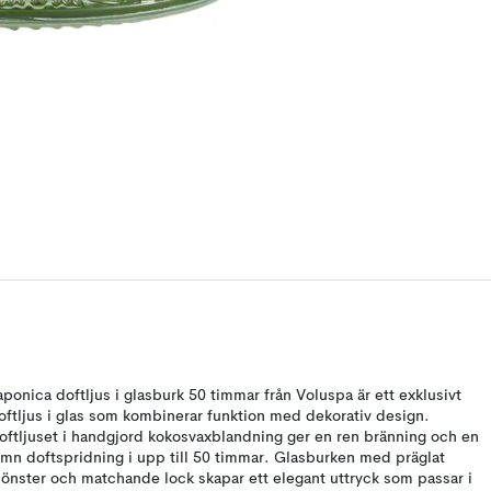
aponica doftljus i glasburk 50 timmar från Voluspa är ett exklusivt
oftljus i glas som kombinerar funktion med dekorativ design.
oftljuset i handgjord kokosvaxblandning ger en ren bränning och en
ämn doftspridning i upp till 50 timmar. Glasburken med präglat
önster och matchande lock skapar ett elegant uttryck som passar i