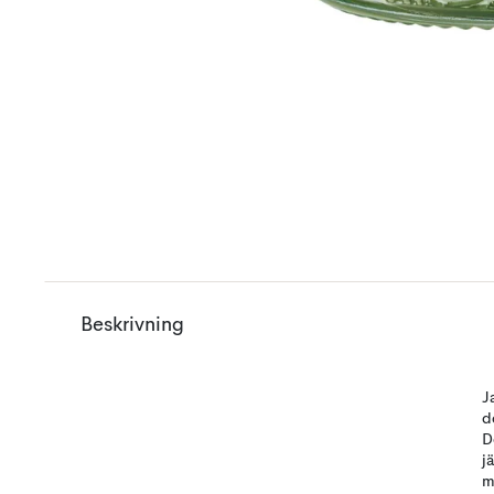
Beskrivning
J
d
D
j
m