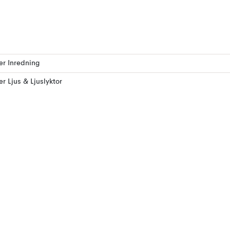
ler Inredning
ler Ljus & Ljuslyktor