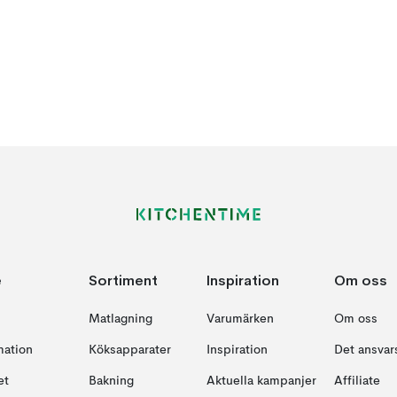
e
Sortiment
Inspiration
Om oss
Matlagning
Varumärken
Om oss
mation
Köksapparater
Inspiration
Det ansvars
et
Bakning
Aktuella kampanjer
Affiliate