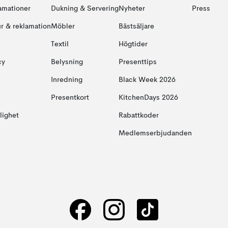
amationer
Dukning & Servering
Nyheter
Press
ur & reklamation
Möbler
Bästsäljare
Textil
Högtider
cy
Belysning
Presenttips
Inredning
Black Week 2026
Presentkort
KitchenDays 2026
glighet
Rabattkoder
Medlemserbjudanden