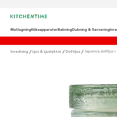
Matlagning
Köksapparater
Bakning
Dukning & Servering
Inr
Inredning
/
Ljus & Ljuslyktor
/
Doftljus
/
Japonica doftljus i