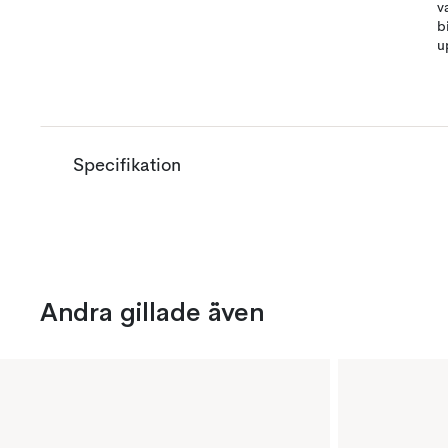
v
b
u
Specifikation
Andra gillade även