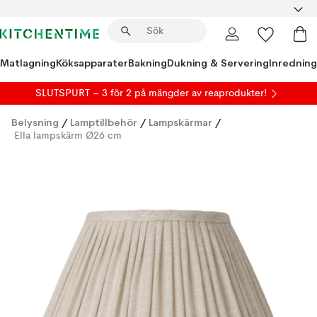
Matlagning
Köksapparater
Bakning
Dukning & Servering
Inredning
SLUTSPURT – 3 för 2 på mängder av reaprodukter!
Belysning
/
Lamptillbehör
/
Lampskärmar
/
Ella lampskärm Ø26 cm