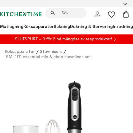
Matlagning
Köksapparater
Bakning
Dukning & Servering
Inredning
SLUTSPURT – 3 för 2 på mängder av reaprodukter!
Köksapparater
/
Stavmixers
/
SM-1FP essential mix & chop stavmixer-set