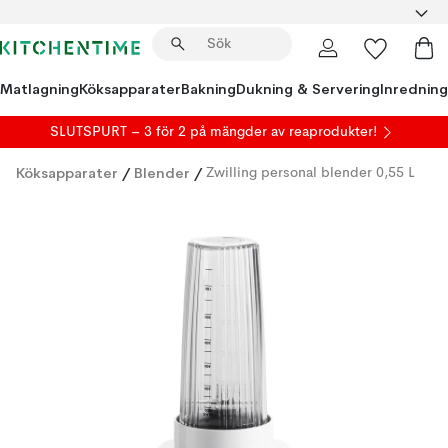
Matlagning
Köksapparater
Bakning
Dukning & Servering
Inredning
SLUTSPURT – 3 för 2 på mängder av reaprodukter!
Köksapparater
/
Blender
/
Zwilling personal blender 0,55 L