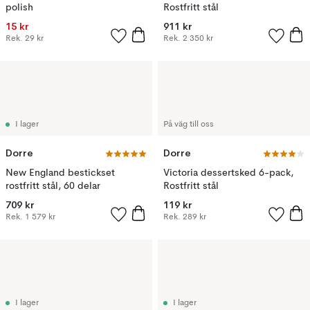
polish
Rostfritt stål
15 kr
911 kr
Rek.
29 kr
Rek.
2 350 kr
I lager
På väg till oss
Dorre
Dorre
New England bestickset
Victoria dessertsked 6-pack,
rostfritt stål, 60 delar
Rostfritt stål
709 kr
119 kr
Rek.
1 579 kr
Rek.
289 kr
I lager
I lager