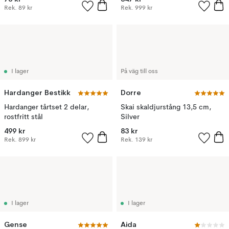
Rek.
89 kr
Rek.
999 kr
I lager
På väg till oss
Hardanger Bestikk
Dorre
Hardanger tårtset 2 delar,
Skai skaldjurstång 13,5 cm,
rostfritt stål
Silver
499 kr
83 kr
Rek.
899 kr
Rek.
139 kr
I lager
I lager
Gense
Aida