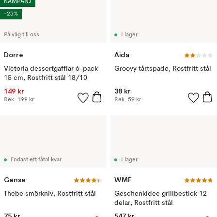
KAMPANJ
-25%
På väg till oss
I lager
Dorre
Aida
Victoria dessertgafflar 6-pack
Groovy tårtspade, Rostfritt stål
15 cm, Rostfritt stål 18/10
149 kr
38 kr
Rek.
199 kr
Rek.
59 kr
Endast ett fåtal kvar
I lager
Gense
WMF
Thebe smörkniv, Rostfritt stål
Geschenkidee grillbestick 12
delar, Rostfritt stål
75 kr
547 kr