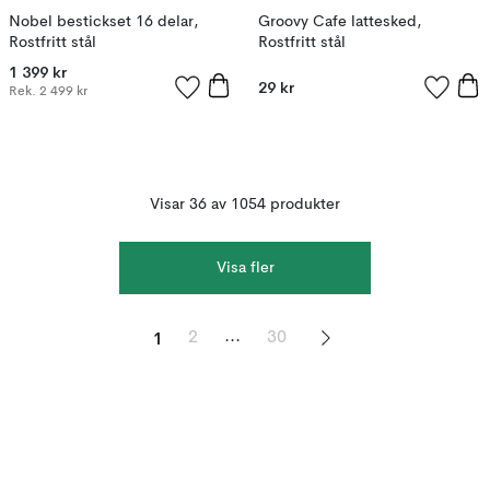
Nobel bestickset 16 delar,
Groovy Cafe lattesked,
Rostfritt stål
Rostfritt stål
1 399 kr
29 kr
Rek.
2 499 kr
Visar 36 av 1054 produkter
Visa fler
1
...
2
30