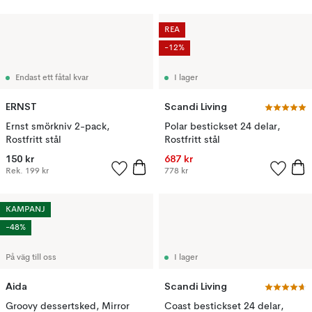
REA
-12%
Endast ett fåtal kvar
I lager
ERNST
Scandi Living
Ernst smörkniv 2-pack,
Polar bestickset 24 delar,
Rostfritt stål
Rostfritt stål
150 kr
687 kr
Rek.
199 kr
778 kr
KAMPANJ
-48%
På väg till oss
I lager
Aida
Scandi Living
Groovy dessertsked, Mirror
Coast bestickset 24 delar,