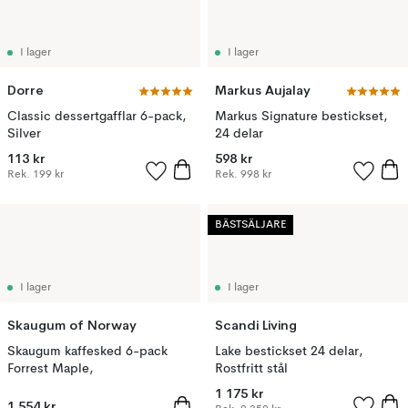
I lager
I lager
Dorre
Markus Aujalay
Classic dessertgafflar 6-pack,
Markus Signature bestickset,
Silver
24 delar
113 kr
598 kr
Rek.
199 kr
Rek.
998 kr
BÄSTSÄLJARE
I lager
I lager
Skaugum of Norway
Scandi Living
Skaugum kaffesked 6-pack
Lake bestickset 24 delar,
Forrest Maple,
Rostfritt stål
1 175 kr
1 554 kr