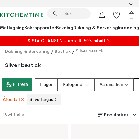
Matlagning
Köksapparater
Bakning
Dukning & Servering
Inredning
SISTA CHANSEN – upp till 50% rabatt
Dukning & Servering
/
Bestick
/
Silver bestick
Silver bestick
Filtrera
I lager
Kategorier
Varumärken
Återställ
Silverfärgad
Popularitet
1054
träffar