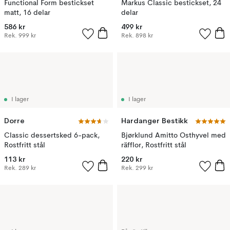
Functional Form bestickset
Markus Classic bestickset, 24
matt, 16 delar
delar
586 kr
499 kr
Rek.
999 kr
Rek.
898 kr
I lager
I lager
Dorre
Hardanger Bestikk
Classic dessertsked 6-pack,
Bjørklund Amitto Osthyvel med
Rostfritt stål
räfflor, Rostfritt stål
113 kr
220 kr
Rek.
289 kr
Rek.
299 kr