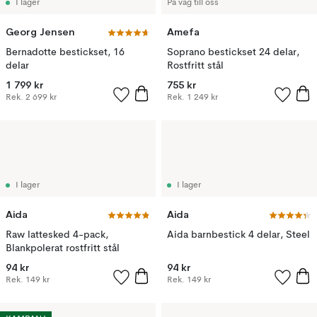
I lager
På väg till oss
Georg Jensen
Amefa
Bernadotte bestickset, 16
Soprano bestickset 24 delar,
delar
Rostfritt stål
1 799 kr
755 kr
Rek.
2 699 kr
Rek.
1 249 kr
I lager
I lager
Aida
Aida
Raw lattesked 4-pack,
Aida barnbestick 4 delar, Steel
Blankpolerat rostfritt stål
94 kr
94 kr
Rek.
149 kr
Rek.
149 kr