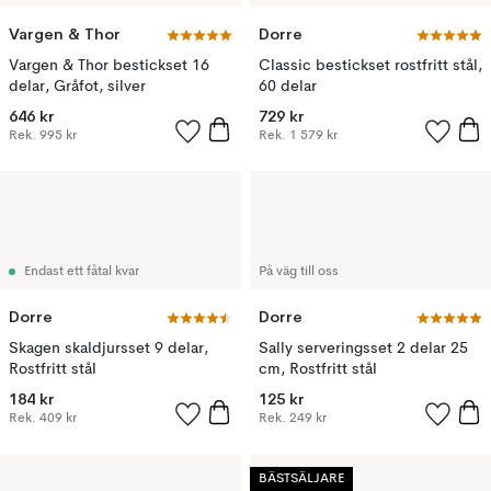
Vargen & Thor
Dorre
Vargen & Thor bestickset 16
Classic bestickset rostfritt stål,
delar, Gråfot, silver
60 delar
646 kr
729 kr
Rek.
995 kr
Rek.
1 579 kr
Endast ett fåtal kvar
På väg till oss
Dorre
Dorre
Skagen skaldjursset 9 delar,
Sally serveringsset 2 delar 25
Rostfritt stål
cm, Rostfritt stål
184 kr
125 kr
Rek.
409 kr
Rek.
249 kr
BÄSTSÄLJARE