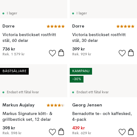
I lager
I lager
Dorre
Dorre
Victoria bestickset rostfritt
Victoria bestickset rostfritt
stål, 60 delar
stål, 30 delar
736 kr
399 kr
Rek.
1 579 kr
Rek.
929 kr
BÄSTSÄLJARE
KAMPANJ
-30%
Endast ett fåtal kvar
Endast ett fåtal kvar
Markus Aujalay
Georg Jensen
Markus Signature kött- &
Bernadotte te- och kaffesked,
grillbestick set, 12 delar
4-pack
398 kr
439 kr
Rek.
598 kr
Rek.
629 kr