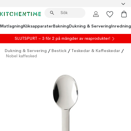
Matlagning
Köksapparater
Bakning
Dukning & Servering
Inredning
SLUTSPURT – 3 för 2 på mängder av reaprodukter!
Dukning & Servering
/
Bestick
/
Teskedar & Kaffeskedar
/
Nobel kaffesked