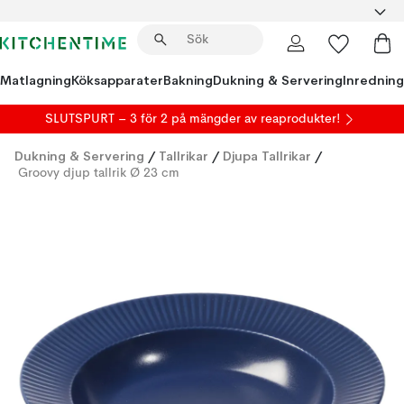
Matlagning
Köksapparater
Bakning
Dukning & Servering
Inredning
SLUTSPURT – 3 för 2 på mängder av reaprodukter!
Dukning & Servering
/
Tallrikar
/
Djupa Tallrikar
/
Groovy djup tallrik Ø 23 cm