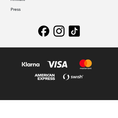
Press