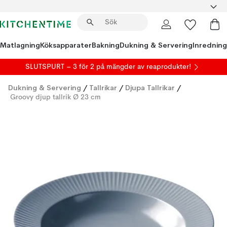
Matlagning
Köksapparater
Bakning
Dukning & Servering
Inredning
SLUTSPURT – 3 för 2 på mängder av reaprodukter!
Dukning & Servering
/
Tallrikar
/
Djupa Tallrikar
/
Groovy djup tallrik Ø 23 cm