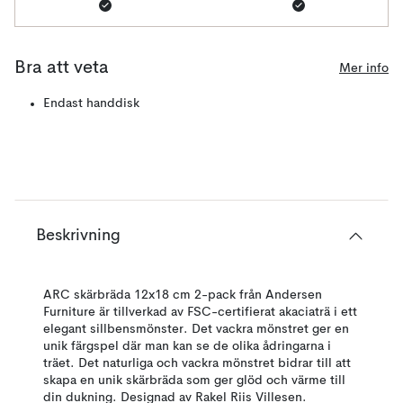
Bra att veta
Mer info
Endast handdisk
Beskrivning
ARC skärbräda 12x18 cm 2-pack från Andersen
Furniture är tillverkad av FSC-certifierat akaciaträ i ett
elegant sillbensmönster. Det vackra mönstret ger en
unik färgspel där man kan se de olika ådringarna i
träet. Det naturliga och vackra mönstret bidrar till att
skapa en unik skärbräda som ger glöd och värme till
din dukning. Designad av Rakel Riis Villesen.