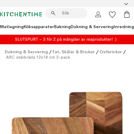
Matlagning
Köksapparater
Bakning
Dukning & Servering
Inredning
SLUTSPURT – 3 för 2 på mängder av reaprodukter!
Dukning & Servering
/
Fat, Skålar & Brickor
/
Ostbrickor
/
ARC skärbräda 12x18 cm 2-pack