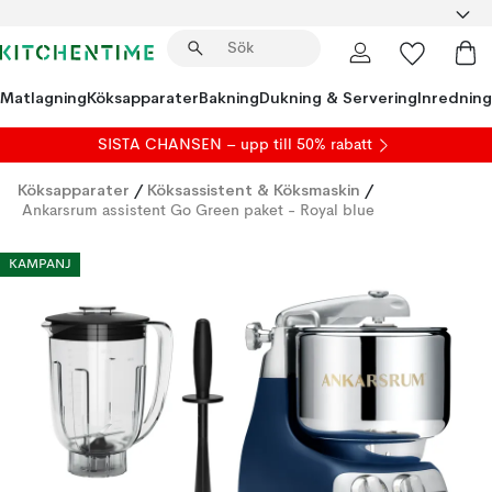
Matlagning
Köksapparater
Bakning
Dukning & Servering
Inredning
SISTA CHANSEN – upp till 50% rabatt
Köksapparater
/
Köksassistent & Köksmaskin
/
Ankarsrum assistent Go Green paket - Royal blue
KAMPANJ