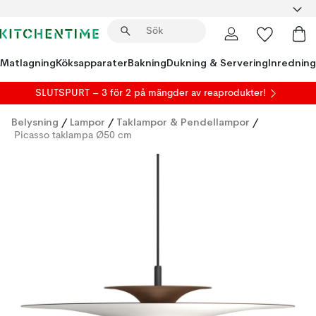
Matlagning
Köksapparater
Bakning
Dukning & Servering
Inredning
SLUTSPURT – 3 för 2 på mängder av reaprodukter!
Belysning
/
Lampor
/
Taklampor & Pendellampor
/
Picasso taklampa Ø50 cm