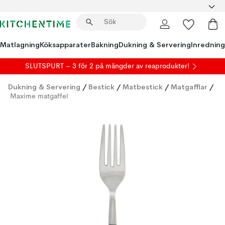
Matlagning
Köksapparater
Bakning
Dukning & Servering
Inredning
SLUTSPURT – 3 för 2 på mängder av reaprodukter!
Dukning & Servering
/
Bestick
/
Matbestick
/
Matgafflar
/
Maxime matgaffel