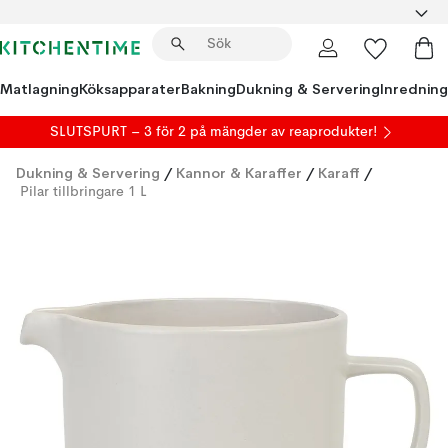
Matlagning
Köksapparater
Bakning
Dukning & Servering
Inredning
SLUTSPURT – 3 för 2 på mängder av reaprodukter!
Dukning & Servering
/
Kannor & Karaffer
/
Karaff
/
Pilar tillbringare 1 L