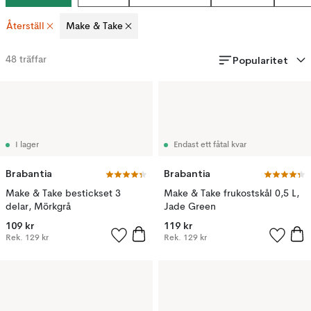
Återställ
Make & Take
Popularitet
48
träffar
I lager
Endast ett fåtal kvar
Brabantia
Brabantia
Make & Take bestickset 3
Make & Take frukostskål 0,5 L,
delar, Mörkgrå
Jade Green
109 kr
119 kr
Rek.
129 kr
Rek.
129 kr