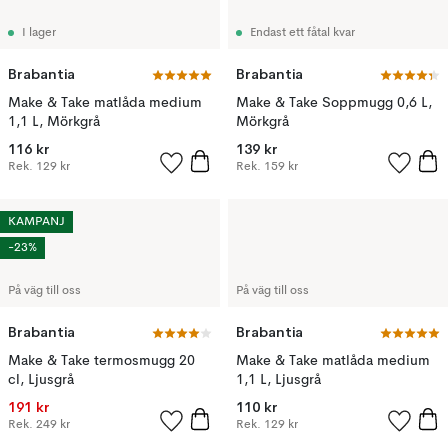
I lager
Endast ett fåtal kvar
Brabantia
Brabantia
Make & Take matlåda medium
Make & Take Soppmugg 0,6 L,
1,1 L, Mörkgrå
Mörkgrå
116 kr
139 kr
Rek.
129 kr
Rek.
159 kr
KAMPANJ
-23%
På väg till oss
På väg till oss
Brabantia
Brabantia
Make & Take termosmugg 20
Make & Take matlåda medium
cl, Ljusgrå
1,1 L, Ljusgrå
191 kr
110 kr
Rek.
249 kr
Rek.
129 kr