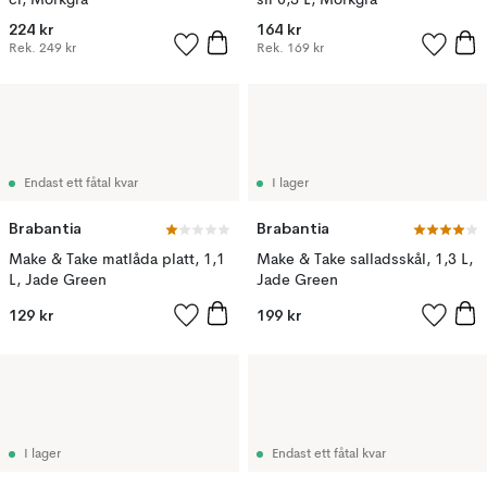
cl, Mörkgrå
sil 0,5 L, Mörkgrå
224 kr
164 kr
Rek.
249 kr
Rek.
169 kr
Endast ett fåtal kvar
I lager
Brabantia
Brabantia
Make & Take matlåda platt, 1,1
Make & Take salladsskål, 1,3 L,
L, Jade Green
Jade Green
129 kr
199 kr
I lager
Endast ett fåtal kvar