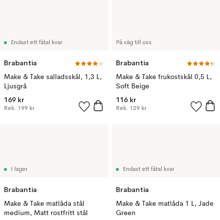
Endast ett fåtal kvar
På väg till oss
Brabantia
Brabantia
Make & Take salladsskål, 1,3 L,
Make & Take frukostskål 0,5 L,
Ljusgrå
Soft Beige
169 kr
116 kr
Rek.
199 kr
Rek.
129 kr
I lager
Endast ett fåtal kvar
Brabantia
Brabantia
Make & Take matlåda stål
Make & Take matlåda 1 L, Jade
medium, Matt rostfritt stål
Green