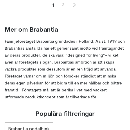
1
2
Mer om Brabantia
Familjeföretaget Brabantia grundades i Holland, Aalst, 1919 och
Brabantias anställda har ett gemensamt motto vid framtagandet
av deras produkter, de ska vara: ”designed for living”- vilket
även är företagets slogan. Brabantias ambition är att skapa
vackra produkter som dessutom är en ren fröjd att använda.
Företaget värnar om miljön och försöker ständigt att minska
deras egen påverkan för att bidra till en mer hållbar och bättre
framtid. Företagets mål att är berika livet med vackert
utformade produktkoncept som är tillverkade för
vardagsanvändning, men som fortfarande är roliga att använda
dag efter dag. Brabantia vill effektivisera vardagen så att den
Populära filtreringar
blir både smidigare och roligare, vilket de lyckas med med allt
ifrån hushållspappershållare, sopkorgar, tillredningsskålar,
Brabantia pedalhink