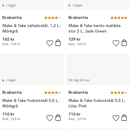
I lager
I lager
Brabantia
Brabantia
Make & Take salladsskål, 1,3 L,
Make & Take bento matlåda
Mörkgrå
stor 2 L, Jade Green
162 kr
129 kr
Rek.
199 kr
Rek.
199 kr
I lager
På väg till oss
Brabantia
Brabantia
Make & Take frukostskål 0,5 L,
Make & Take frukostskål 0,5 L,
Mörkgrå
Lilac Pink
116 kr
116 kr
Rek.
129 kr
Rek.
129 kr