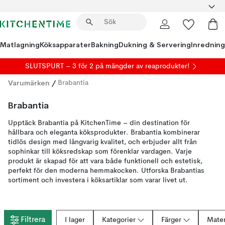
Matlagning
Köksapparater
Bakning
Dukning & Servering
Inredning
SLUTSPURT – 3 för 2 på mängder av reaprodukter!
Varumärken
/
Brabantia
Brabantia
Upptäck Brabantia på KitchenTime – din destination för
hållbara och eleganta köksprodukter. Brabantia kombinerar
tidlös design med långvarig kvalitet, och erbjuder allt från
sophinkar till köksredskap som förenklar vardagen. Varje
produkt är skapad för att vara både funktionell och estetisk,
perfekt för den moderna hemmakocken. Utforska Brabantias
sortiment och investera i köksartiklar som varar livet ut.
Filtrera
I lager
Kategorier
Färger
Mater