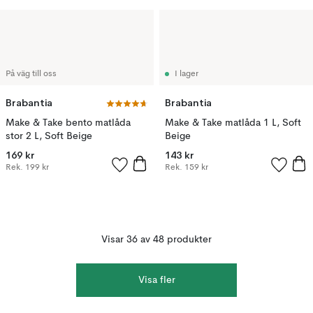
På väg till oss
I lager
Brabantia
Brabantia
Make & Take bento matlåda
Make & Take matlåda 1 L, Soft
stor 2 L, Soft Beige
Beige
169 kr
143 kr
Rek.
199 kr
Rek.
159 kr
Visar 36 av 48 produkter
Visa fler