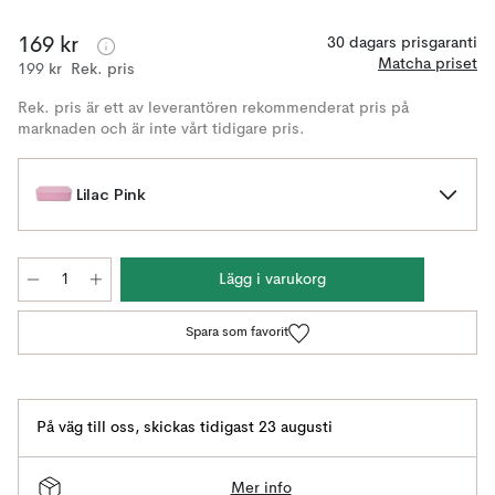
169 kr
30 dagars prisgaranti
Matcha priset
199 kr
Rek. pris
Rek. pris är ett av leverantören rekommenderat pris på
marknaden och är inte vårt tidigare pris.
Lilac Pink
Lägg i varukorg
Spara som favorit
På väg till oss
,
skickas tidigast 23 augusti
Mer info