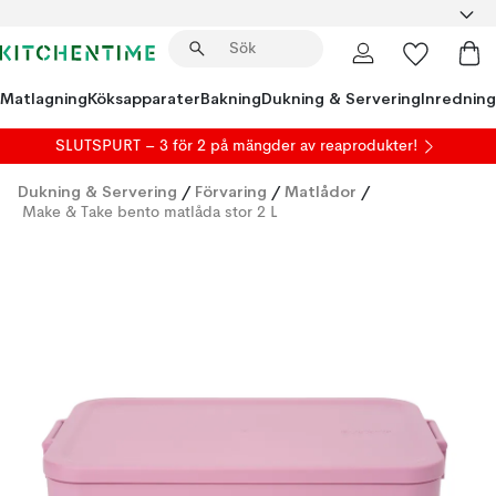
Matlagning
Köksapparater
Bakning
Dukning & Servering
Inredning
SLUTSPURT – 3 för 2 på mängder av reaprodukter!
Dukning & Servering
/
Förvaring
/
Matlådor
/
Make & Take bento matlåda stor 2 L