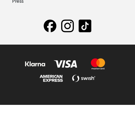
Press