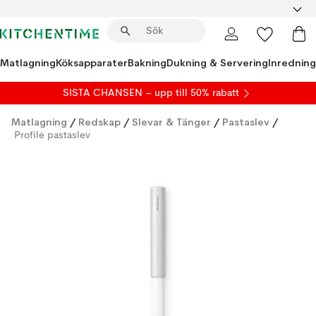
Matlagning
Köksapparater
Bakning
Dukning & Servering
Inredning
SISTA CHANSEN – upp till 50% rabatt
Matlagning
/
Redskap
/
Slevar & Tänger
/
Pastaslev
/
Profile pastaslev