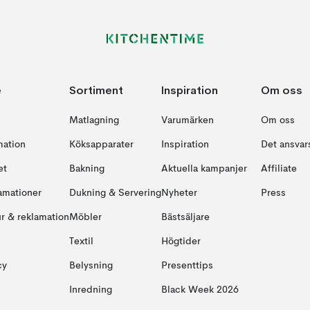
e
Sortiment
Inspiration
Om oss
Matlagning
Varumärken
Om oss
mation
Köksapparater
Inspiration
Det ansvars
et
Bakning
Aktuella kampanjer
Affiliate
amationer
Dukning & Servering
Nyheter
Press
ur & reklamation
Möbler
Bästsäljare
Textil
Högtider
cy
Belysning
Presenttips
Inredning
Black Week 2026