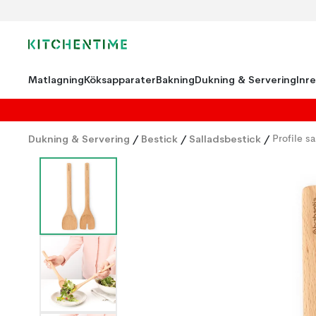
Matlagning
Köksapparater
Bakning
Dukning & Servering
Inr
Dukning & Servering
/
Bestick
/
Salladsbestick
/
Profile s