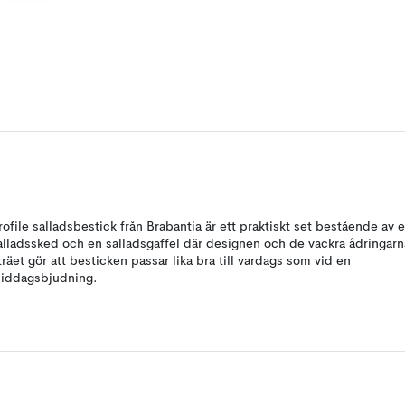
rofile salladsbestick från Brabantia är ett praktiskt set bestående av 
alladssked och en salladsgaffel där designen och de vackra ådringarn
 träet gör att besticken passar lika bra till vardags som vid en
iddagsbjudning.