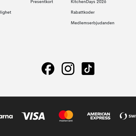
Presentkort
KitchenDays 2026
glighet
Rabattkoder
Medlemserbjudanden