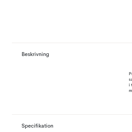
Beskrivning
P
s
i
m
Specifikation