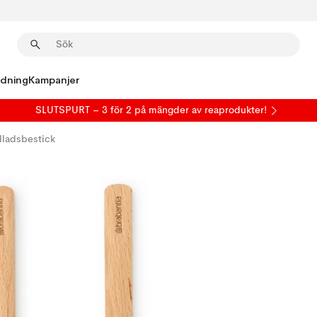
edning
Kampanjer
SLUTSPURT – 3 för 2 på mängder av reaprodukter!
alladsbestick