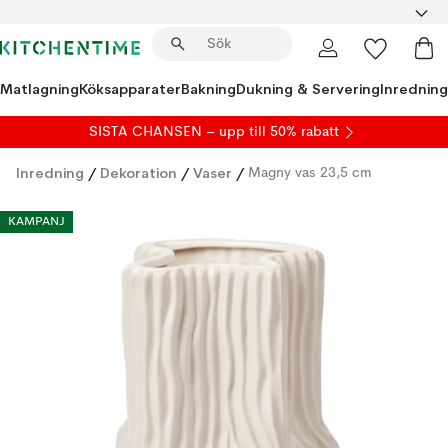
Matlagning
Köksapparater
Bakning
Dukning & Servering
Inredning
SISTA CHANSEN – upp till 50% rabatt
Inredning
/
Dekoration
/
Vaser
/
Magny vas 23,5 cm
KAMPANJ