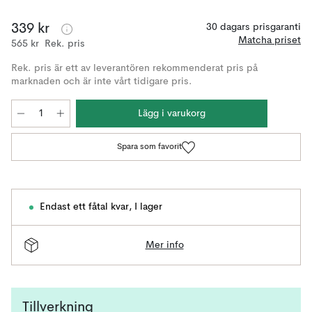
339 kr
30 dagars prisgaranti
Matcha priset
565 kr
Rek. pris
Rek. pris är ett av leverantören rekommenderat pris på
marknaden och är inte vårt tidigare pris.
Lägg i varukorg
Spara som favorit
Endast ett fåtal kvar
,
I lager
Mer info
Tillverkning