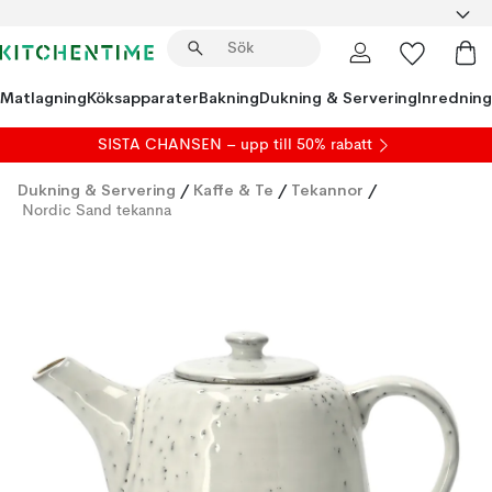
Matlagning
Köksapparater
Bakning
Dukning & Servering
Inredning
SISTA CHANSEN – upp till 50% rabatt
Dukning & Servering
/
Kaffe & Te
/
Tekannor
/
Nordic Sand tekanna