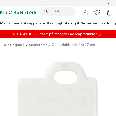
Matlagning
Köksapparater
Bakning
Dukning & Servering
Inredning
SLUTSPURT – 3 för 2 på mängder av reaprodukter!
Matlagning
/
Skärbräda
/
Olina skärbräda 14x17 cm