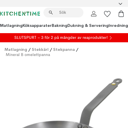
Matlagning
Köksapparater
Bakning
Dukning & Servering
Inredning
SLUTSPURT – 3 för 2 på mängder av reaprodukter!
Matlagning
/
Stekkärl
/
Stekpanna
/
Mineral B omelettpanna