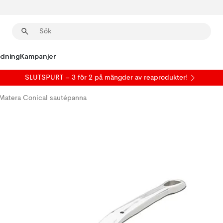
edning
Kampanjer
SLUTSPURT – 3 för 2 på mängder av reaprodukter!
Matera Conical sautépanna