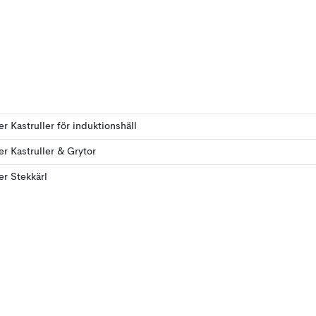
ler Kastruller för induktionshäll
ler Kastruller & Grytor
ler Stekkärl