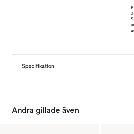
P
d
S
e
ä
Specifikation
Andra gillade även