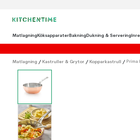
Matlagning
Köksapparater
Bakning
Dukning & Servering
Inr
Matlagning
/
Kastruller & Grytor
/
Kopparkastrull
/
Prima 