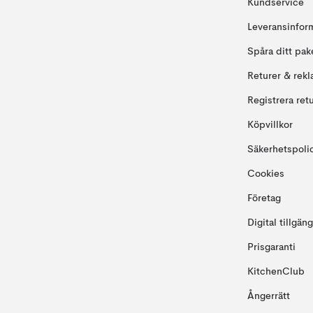
Kundservice
Leveransinfor
Spåra ditt pak
Returer & rekl
Registrera ret
Köpvillkor
Säkerhetspoli
Cookies
Företag
Digital tillgän
Prisgaranti
KitchenClub
Ångerrätt