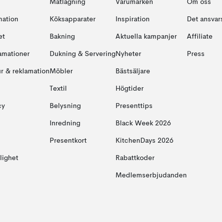
Matlagning
Varumärken
Om oss
mation
Köksapparater
Inspiration
Det ansvars
et
Bakning
Aktuella kampanjer
Affiliate
amationer
Dukning & Servering
Nyheter
Press
ur & reklamation
Möbler
Bästsäljare
Textil
Högtider
cy
Belysning
Presenttips
Inredning
Black Week 2026
Presentkort
KitchenDays 2026
glighet
Rabattkoder
Medlemserbjudanden