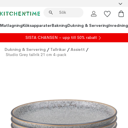
Matlagning
Köksapparater
Bakning
Dukning & Servering
Inredning
SISTA CHANSEN – upp till 50% rabatt
Dukning & Servering
/
Tallrikar
/
Assiett
/
Studio Grey tallrik 21 cm 4-pack