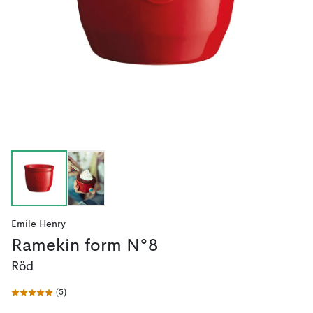
Emile Henry
Ramekin form N°8
Röd
(
5
)