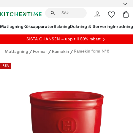
Matlagning
Köksapparater
Bakning
Dukning & Servering
Inredning
SISTA CHANSEN – upp till 50% rabatt
Matlagning
/
Formar
/
Ramekin
/
Ramekin form N°8
REA