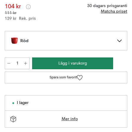
104 kr
30 dagars prisgaranti
Matcha priset
111 kr
139 kr
Rek. pris
Röd
Lägg i varukorg
Spara som favorit
I lager
Mer info