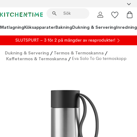
Matlagning
Köksapparater
Bakning
Dukning & Servering
Inredning
SLUTSPURT – 3 för 2 på mängder av reaprodukter!
Dukning & Servering
/
Termos & Termoskanna
/
Kaffetermos & Termoskanna
/
Eva Solo To Go termoskopp