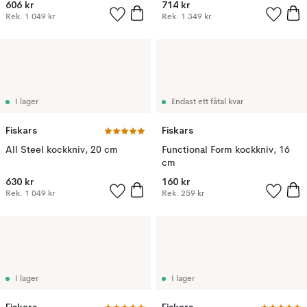
606 kr
714 kr
Rek.
1 049 kr
Rek.
1 349 kr
I lager
Endast ett fåtal kvar
Fiskars
Fiskars
All Steel kockkniv, 20 cm
Functional Form kockkniv, 16
cm
630 kr
160 kr
Rek.
1 049 kr
Rek.
259 kr
I lager
I lager