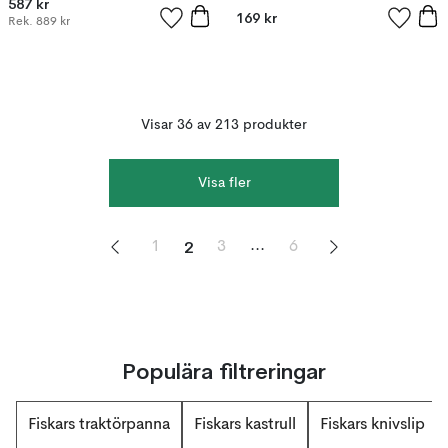
587 kr
169 kr
Rek.
889 kr
Visar 36 av 213 produkter
Visa fler
2
...
1
3
6
Populära filtreringar
Fiskars traktörpanna
Fiskars kastrull
Fiskars knivslip