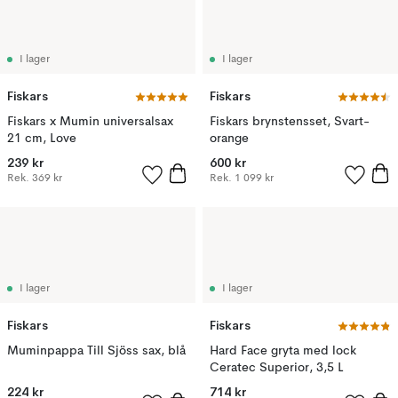
I lager
I lager
Fiskars
Fiskars
Fiskars x Mumin universalsax
Fiskars brynstensset, Svart-
21 cm, Love
orange
239 kr
600 kr
Rek.
369 kr
Rek.
1 099 kr
I lager
I lager
Fiskars
Fiskars
Muminpappa Till Sjöss sax, blå
Hard Face gryta med lock
Ceratec Superior, 3,5 L
224 kr
714 kr