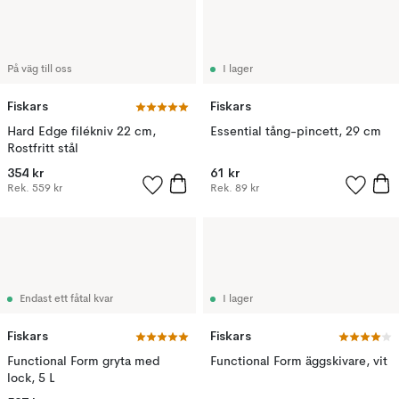
På väg till oss
I lager
Fiskars
Fiskars
Hard Edge filékniv 22 cm,
Essential tång-pincett, 29 cm
Rostfritt stål
354 kr
61 kr
Rek.
559 kr
Rek.
89 kr
Endast ett fåtal kvar
I lager
Fiskars
Fiskars
Functional Form gryta med
Functional Form äggskivare, vit
lock, 5 L