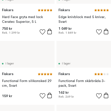
Fiskars
Fiskars
Hard Face gryta med lock
Edge knivblock med 5 knivar,
Ceratec Superior, 5 L
Svart
750 kr
1 049 kr
Rek.
1 299 kr
Rek.
1 849 kr
I lager
I lager
Fiskars
Fiskars
Functional Form silikonsked 29
Functional Form skärbräda 3-
cm, Svart
pack, Svart
162 kr
159 kr
Rek.
269 kr