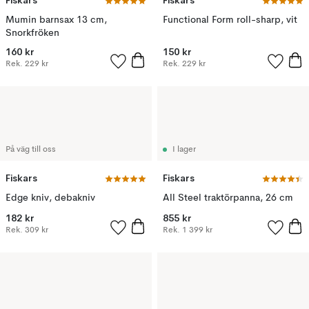
Fiskars
Fiskars
Mumin barnsax 13 cm,
Functional Form roll-sharp, vit
Snorkfröken
160 kr
150 kr
Rek.
229 kr
Rek.
229 kr
På väg till oss
I lager
Fiskars
Fiskars
Edge kniv, debakniv
All Steel traktörpanna, 26 cm
182 kr
855 kr
Rek.
309 kr
Rek.
1 399 kr