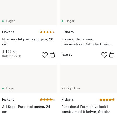
I lager
I lager
Fiskars
Fiskars
Norden stekpanna gjutjärn, 28
Fiskars x Rörstrand
cm
universalsax, Ostindia Floris
grön, 21 cm
1 199 kr
369 kr
Rek.
2 199 kr
I lager
På väg till oss
Fiskars
Fiskars
All Steel Pure stekpanna, 24
Functional Form knivblock i
cm
bambu med 5 knivar, 6 delar