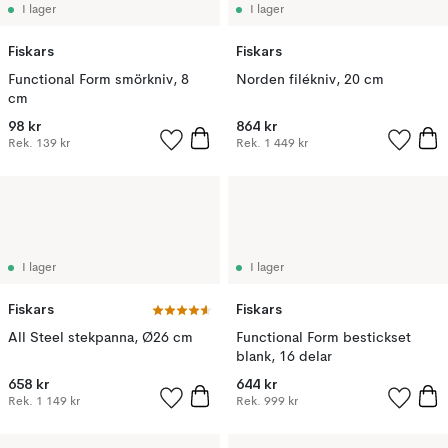
I lager
I lager
Fiskars
Fiskars
Functional Form smörkniv, 8
Norden filékniv, 20 cm
cm
98 kr
864 kr
Rek.
139 kr
Rek.
1 449 kr
I lager
I lager
Fiskars
Fiskars
All Steel stekpanna, Ø26 cm
Functional Form bestickset
blank, 16 delar
658 kr
644 kr
Rek.
1 149 kr
Rek.
999 kr