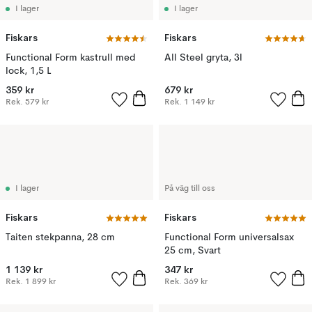
I lager
I lager
Fiskars
Fiskars
Functional Form kastrull med
All Steel gryta, 3l
lock, 1,5 L
359 kr
679 kr
Rek.
579 kr
Rek.
1 149 kr
I lager
På väg till oss
Fiskars
Fiskars
Taiten stekpanna, 28 cm
Functional Form universalsax
25 cm, Svart
1 139 kr
347 kr
Rek.
1 899 kr
Rek.
369 kr