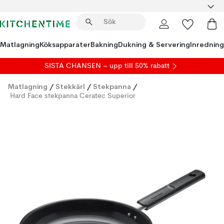
Matlagning
Köksapparater
Bakning
Dukning & Servering
Inredning
SISTA CHANSEN – upp till 50% rabatt
Matlagning
/
Stekkärl
/
Stekpanna
/
Hard Face stekpanna Ceratec Superior